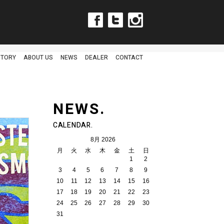
Facebook
Twitter
Instagram
STORY
ABOUT US
NEWS
DEALER
CONTACT
NEWS.
CALENDAR.
8月 2026
月
火
水
木
金
土
日
1
2
3
4
5
6
7
8
9
10
11
12
13
14
15
16
17
18
19
20
21
22
23
24
25
26
27
28
29
30
31