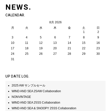
NEWS.
CALENDAR.
8月 2026
月
火
水
木
金
土
日
1
2
3
4
5
6
7
8
9
10
11
12
13
14
15
16
17
18
19
20
21
22
23
24
25
26
27
28
29
30
31
UP DATE LOG.
2025 AW サンプルセール
WIND AND SEA 25AW Collaboration
NONVINTAGE
WIND AND SEA 25SS Collaboration
WIND AND SEA & SNOOPY 25SS Collaboration