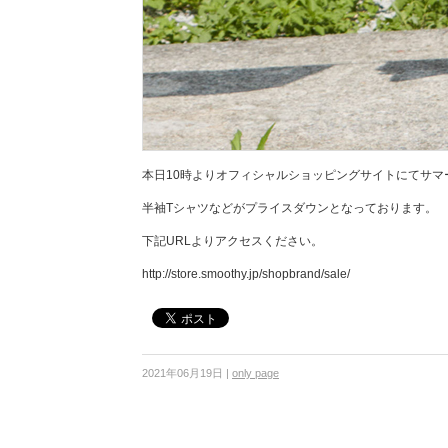
本日10時よりオフィシャルショッピングサイトにてサマ
半袖Tシャツなどがプライスダウンとなっております。
下記URLよりアクセスください。
http://store.smoothy.jp/shopbrand/sale/
2021年06月19日
|
only page