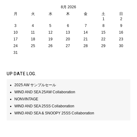
8月 2026
月
火
水
木
金
土
日
1
2
3
4
5
6
7
8
9
10
11
12
13
14
15
16
17
18
19
20
21
22
23
24
25
26
27
28
29
30
31
UP DATE LOG.
2025 AW サンプルセール
WIND AND SEA 25AW Collaboration
NONVINTAGE
WIND AND SEA 25SS Collaboration
WIND AND SEA & SNOOPY 25SS Collaboration