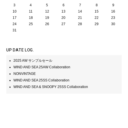
3
4
5
6
7
8
9
10
11
12
13
14
15
16
17
18
19
20
21
22
23
24
25
26
27
28
29
30
31
UP DATE LOG.
2025 AW サンプルセール
WIND AND SEA 25AW Collaboration
NONVINTAGE
WIND AND SEA 25SS Collaboration
WIND AND SEA & SNOOPY 25SS Collaboration