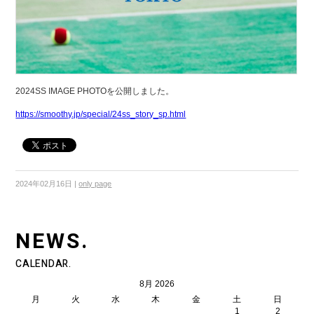
2024SS IMAGE PHOTOを公開しました。
https://smoothy.jp/special/24ss_story_sp.html
2024年02月16日
|
only page
NEWS.
CALENDAR.
8月 2026
月
火
水
木
金
土
日
1
2