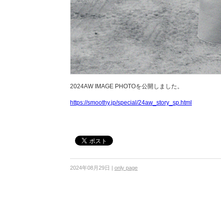
2024AW IMAGE PHOTOを公開しました。
https://smoothy.jp/special/24aw_story_sp.html
2024年08月29日
|
only page