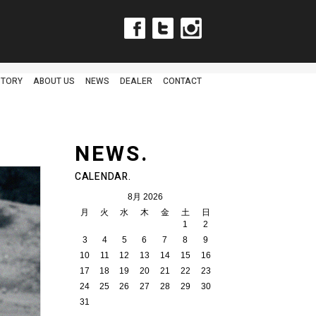
Facebook
Twitter
Instagram
STORY
ABOUT US
NEWS
DEALER
CONTACT
NEWS.
CALENDAR.
8月 2026
月
火
水
木
金
土
日
1
2
3
4
5
6
7
8
9
10
11
12
13
14
15
16
17
18
19
20
21
22
23
24
25
26
27
28
29
30
31