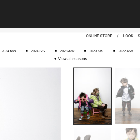
スムージー
ONLINE STORE
/
LOOK
2024 A/W
2024 S/S
2023 A/W
2023 S/S
2022 A/W
▼ View all seasons