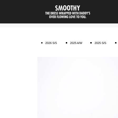
smoothy | 
2026 S/S
2025 A/W
2025 S/S