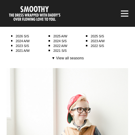
smoothy | スムージー
2026 S/S
2025 A/W
2025 S/S
2024 A/W
2024 S/S
2023 A/W
2023 S/S
2022 A/W
2022 S/S
2021 A/W
2021 S/S
▼ View all seasons